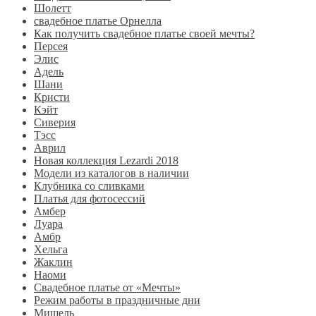
Шолетт
свадебное платье Орнелла
Как получить свадебное платье своей мечты?
Персея
Элис
Адель
Шани
Кристи
Кэйт
Сиверия
Тэсс
Аврил
Новая коллекция Lezardi 2018
Модели из каталогов в наличии
Клубника со сливками
Платья для фотосессий
Амбер
Луара
Амбр
Хельга
Жаклин
Наоми
Свадебное платье от «Мечты»
Режим работы в праздничные дни
Мишель