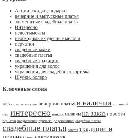
Акции, скидки, подарки
вечерние и выпускные платья
знаменитые свадебные платья
Интересно
невестымечты
необходимые чудесные мелочи
перчатки
свадебные замки
свадебные платья
свадебные традиции
украшения для волос
украшения для свадебного кортежа
Шубки, болеро
Ключевые слова
в наличии
вечерние платья
2015
адрес
аксессуары
домашний
интересно
на заказ
новости
машины
очаг
конкурс
перчатки
поздравления
прически
родственники
свадебное платье
свадебные платья
традиции и
советы
правила
эксклюзив
шлейф