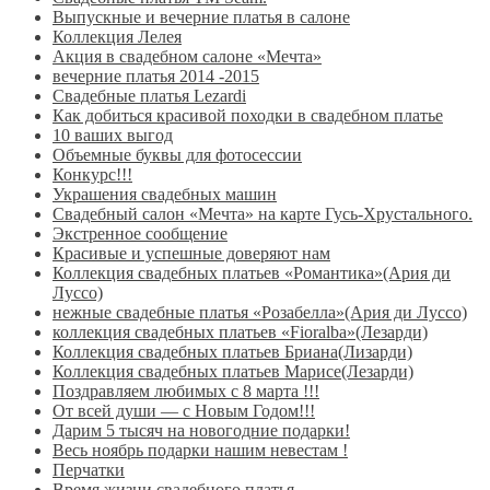
Выпускные и вечерние платья в салоне
Коллекция Лелея
Акция в свадебном салоне «Мечта»
вечерние платья 2014 -2015
Свадебные платья Lezardi
Как добиться красивой походки в свадебном платье
10 ваших выгод
Объемные буквы для фотосессии
Конкурс!!!
Украшения свадебных машин
Свадебный салон «Мечта» на карте Гусь-Хрустального.
Экстренное сообщение
Красивые и успешные доверяют нам
Коллекция свадебных платьев «Романтика»(Ария ди
Луссо)
нежные свадебные платья «Розабелла»(Ария ди Луссо)
коллекция свадебных платьев «Fioralba»(Лезарди)
Коллекция свадебных платьев Бриана(Лизарди)
Коллекция свадебных платьев Марисе(Лезарди)
Поздравляем любимых с 8 марта !!!
От всей души — с Новым Годом!!!
Дарим 5 тысяч на новогодние подарки!
Весь ноябрь подарки нашим невестам !
Перчатки
Время жизни свадебного платья