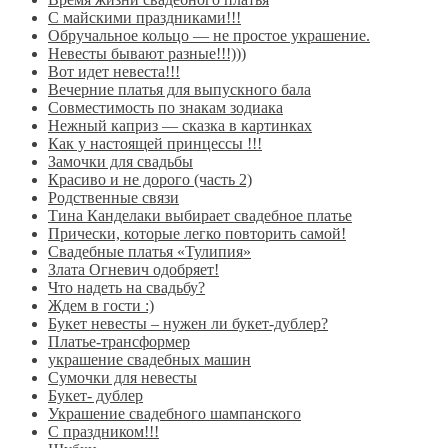
С майскими праздниками!!!
Обручальное кольцо — не простое украшение.
Невесты бывают разные!!!)))
Вот идет невеста!!!
Вечерние платья для выпускного бала
Совместимость по знакам зодиака
Нежный каприз — сказка в картинках
Как у настоящей принцессы !!!
Замочки для свадьбы
Красиво и не дорого (часть 2)
Родственные связи
Тина Канделаки выбирает свадебное платье
Прически, которые легко повторить самой!
Свадебные платья «Тулипия»
Злата Огневич одобряет!
Что надеть на свадьбу?
Ждем в гости :)
Букет невесты – нужен ли букет-дублер?
Платье-трансформер
украшение свадебных машин
Сумочки для невесты
Букет- дублер
Украшение свадебного шампанского
С праздником!!!