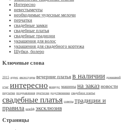
Интересно
невестымечты
необходимые чудесные мелочи
перчатки
свадебные замки
свадебные платья
свадебные традиции
украшения для волос
украшения для свадебного кортежа
Шубки, болеро
Ключевые слова
в наличии
вечерние платья
2015
адрес
аксессуары
домашний
интересно
на заказ
новости
машины
очаг
конкурс
перчатки
поздравления
прически
родственники
свадебное платье
свадебные платья
традиции и
советы
правила
эксклюзив
шлейф
Страницы