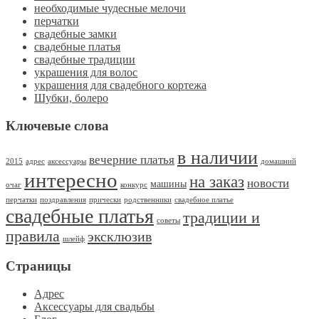
необходимые чудесные мелочи
перчатки
свадебные замки
свадебные платья
свадебные традиции
украшения для волос
украшения для свадебного кортежа
Шубки, болеро
Ключевые слова
в наличии
вечерние платья
2015
адрес
аксессуары
домашний
интересно
на заказ
новости
машины
очаг
конкурс
перчатки
поздравления
прически
родственники
свадебное платье
свадебные платья
традиции и
советы
правила
эксклюзив
шлейф
Страницы
Адрес
Аксессуары для свадьбы