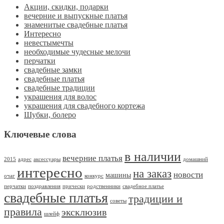
Акции, скидки, подарки
вечерние и выпускные платья
знаменитые свадебные платья
Интересно
невестымечты
необходимые чудесные мелочи
перчатки
свадебные замки
свадебные платья
свадебные традиции
украшения для волос
украшения для свадебного кортежа
Шубки, болеро
Ключевые слова
в наличии
вечерние платья
2015
адрес
аксессуары
домашний
интересно
на заказ
новости
машины
очаг
конкурс
перчатки
поздравления
прически
родственники
свадебное платье
свадебные платья
традиции и
советы
правила
эксклюзив
шлейф