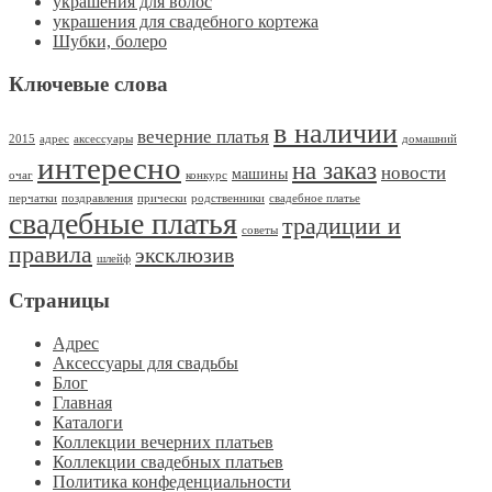
украшения для волос
украшения для свадебного кортежа
Шубки, болеро
Ключевые слова
в наличии
вечерние платья
2015
адрес
аксессуары
домашний
интересно
на заказ
новости
машины
очаг
конкурс
перчатки
поздравления
прически
родственники
свадебное платье
свадебные платья
традиции и
советы
правила
эксклюзив
шлейф
Страницы
Адрес
Аксессуары для свадьбы
Блог
Главная
Каталоги
Коллекции вечерних платьев
Коллекции свадебных платьев
Политика конфеденциальности