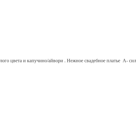
ого цвета и капучино/айвори . Нежное свадебное платье А- сил