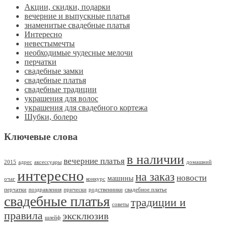
Акции, скидки, подарки
вечерние и выпускные платья
знаменитые свадебные платья
Интересно
невестымечты
необходимые чудесные мелочи
перчатки
свадебные замки
свадебные платья
свадебные традиции
украшения для волос
украшения для свадебного кортежа
Шубки, болеро
Ключевые слова
в наличии
вечерние платья
2015
адрес
аксессуары
домашний
интересно
на заказ
новости
машины
очаг
конкурс
перчатки
поздравления
прически
родственники
свадебное платье
свадебные платья
традиции и
советы
правила
эксклюзив
шлейф